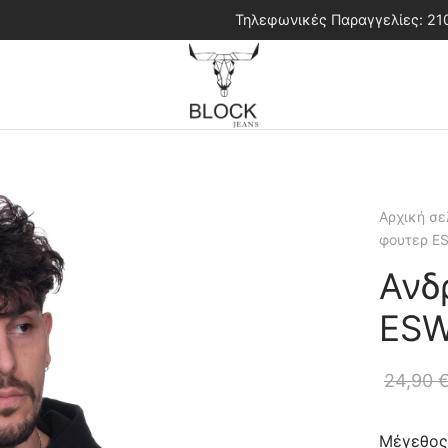
Τηλεφωνικές Παραγγελίες: 2
Αρχική σε
φουτερ E
Ανδ
ESW
24,90
Μέγεθος