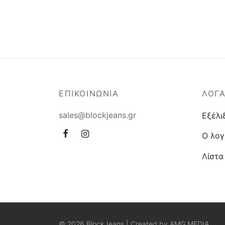
ΕΠΙΚΟΙΝΩΝΙΑ
ΛΟΓ
sales@blockjeans.gr
Εξέλι
Ο λογ
Λίστα
© 2026 BlockJeans | Created by
AMG MEDIA