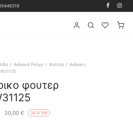
105446319
λίδα
/
Ανδρικά Ρούχα
/
Φούτερ
/
Ανδρικο
SW31125
ρικο φουτερ
31125
€
20,00
€
20
%
Off