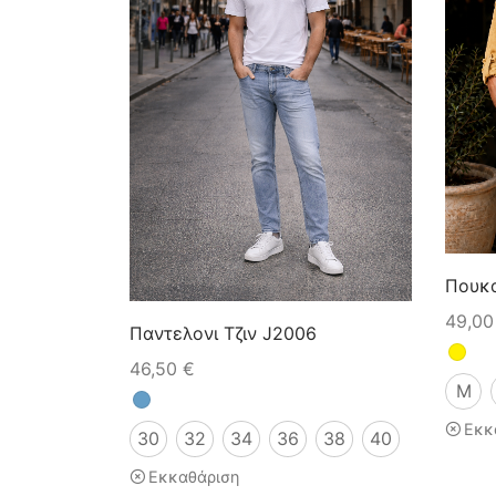
Πουκα
49,0
Παντελονι Τζιν J2006
46,50
€
M
Εκκ
30
32
34
36
38
40
Εκκαθάριση