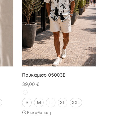
Πουκαμισο 05003E
39,00
€
L
S
M
L
XL
XXL
Εκκαθάριση