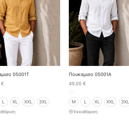
μισο 05001T
Πουκαμισο 05001A
0
€
49,00
€
L
XL
XXL
3XL
M
L
XL
XXL
3X
αθάριση
Εκκαθάριση