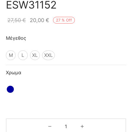
ESW31152
ιό
27,50
€
20,00
€
27
%
Off
Μέγεθος
M
L
XL
XXL
Χρωμα