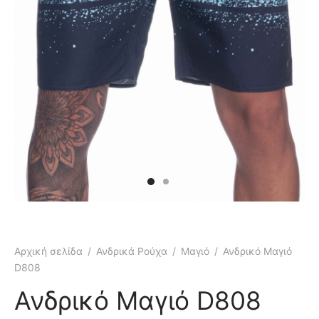
κάμισα
γιόν
μες
τελόνια
έτες
τερ
υφάν
μες
τελόνια
έτες
μούδες
υφάν
κάμισα
χτά
κτά
Αρχική σελίδα
/
Ανδρικά Ρούχα
/
Μαγιό
/
Ανδρικό Μαγιό
άκια
ιό
D808
τούμια
Ανδρικό Μαγιό D808