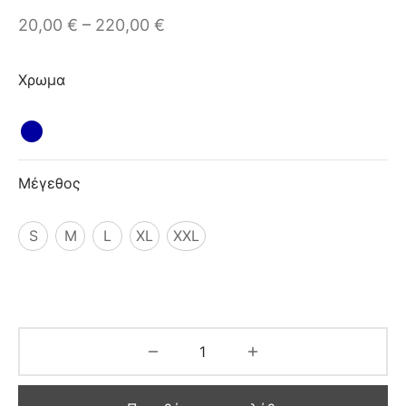
ιό
–
20,00
€
220,00
€
Χρωμα
Μέγεθος
S
M
L
XL
XXL