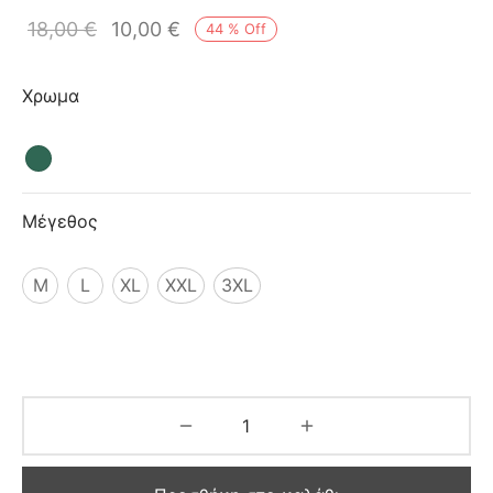
ιό
18,00
€
10,00
€
44
%
Off
Χρωμα
Μέγεθος
M
L
XL
XXL
3XL