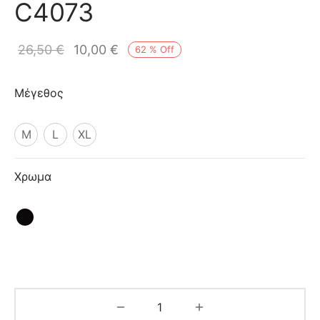
C4073
ιό
26,50
€
10,00
€
62
%
Off
Μέγεθος
M
L
XL
Χρωμα