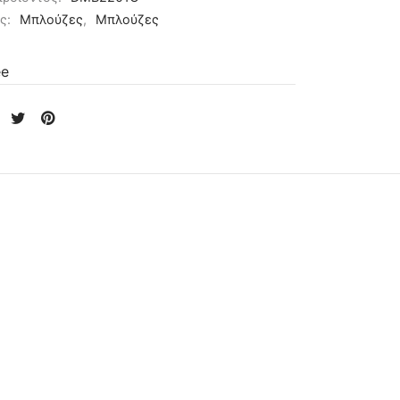
ες:
Μπλούζες
,
Μπλούζες
ee