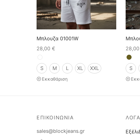
Μπλουζα 01001W
Μπλο
28,00
€
28,0
S
M
L
XL
XXL
S
Εκκαθάριση
Εκκ
ΕΠΙΚΟΙΝΩΝΙΑ
ΛΟΓ
sales@blockjeans.gr
Εξέλι