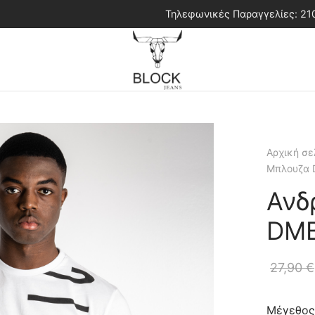
Τηλεφωνικές Παραγγελίες: 2
Αρχική σε
Μπλουζα 
Ανδ
DM
27,90
€
Μέγεθος