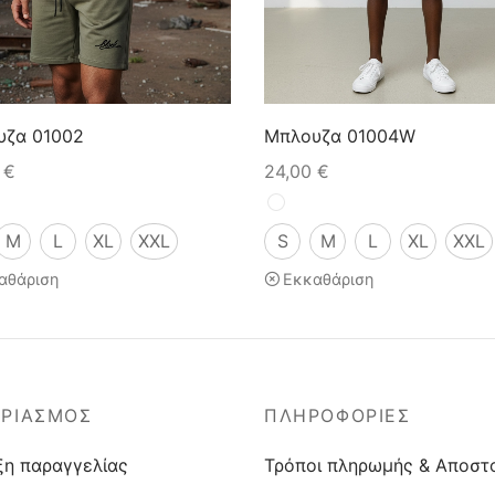
υζα 01002
Μπλουζα 01004W
0
€
24,00
€
M
L
XL
XXL
S
M
L
XL
XXL
αθάριση
Εκκαθάριση
ΑΡΙΑΣΜΟΣ
ΠΛΗΡΟΦΟΡΙΕΣ
ξη παραγγελίας
Τρόποι πληρωμής & Αποστ