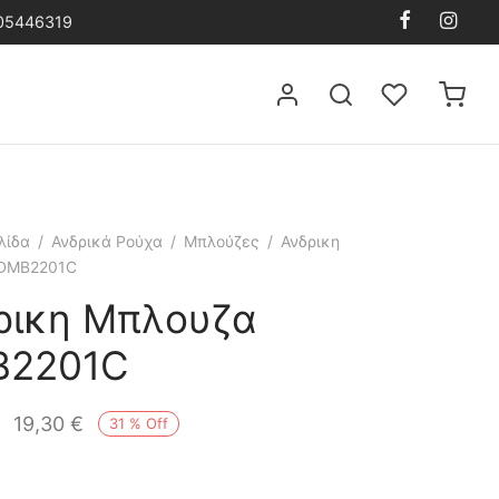
105446319
λίδα
/
Ανδρικά Ρούχα
/
Μπλούζες
/
Ανδρικη
DMB2201C
ρικη Μπλουζα
B2201C
19,30
€
31
%
Off