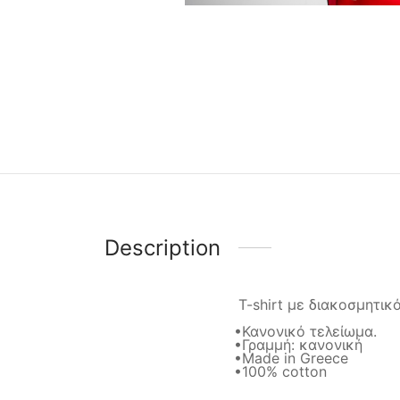
Description
T-shirt με διακοσμητικ
•Κανονικό τελείωμα.
•Γραμμή: κανονική
•Made in Greece
•100% cotton