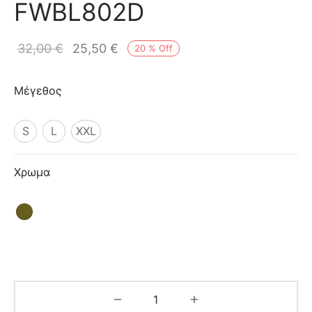
FWBL802D
ιό
32,00
€
25,50
€
20
%
Off
Μέγεθος
S
L
XXL
Χρωμα