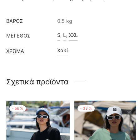
ΒΆΡΟΣ
0.5 kg
S
,
L
,
XXL
ΜΈΓΕΘΟΣ
Χακί
ΧΡΩΜΑ
Σχετικά προϊόντα
-
56
%
-
33
%