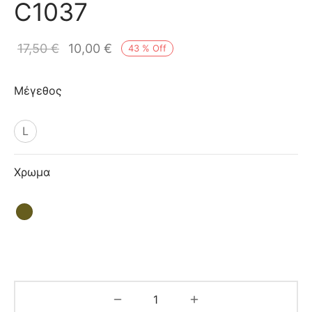
C1037
ιό
17,50
€
10,00
€
43
%
Off
Μέγεθος
L
Χρωμα