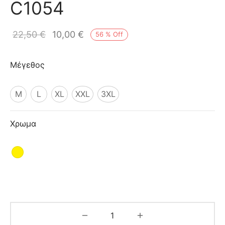
C1054
ιό
22,50
€
10,00
€
56
%
Off
Μέγεθος
M
L
XL
XXL
3XL
Χρωμα