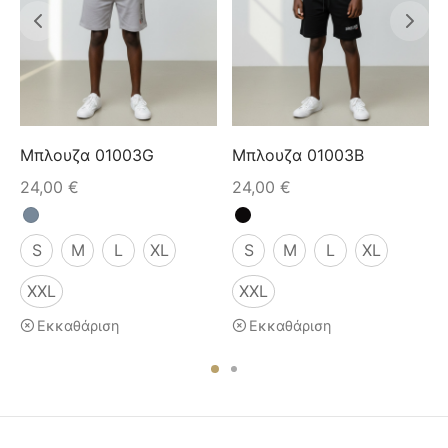
Μπλουζα 01003G
Μπλουζα 01003B
24,00
€
24,00
€
S
M
L
XL
S
M
L
XL
XXL
XXL
Εκκαθάριση
Εκκαθάριση