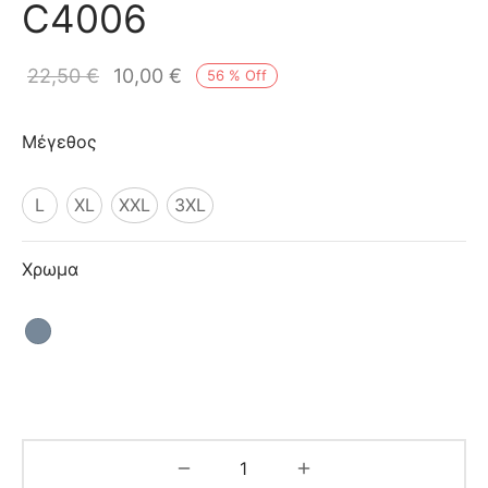
C4006
ιό
22,50
€
10,00
€
56
%
Off
Μέγεθος
L
XL
XXL
3XL
Χρωμα