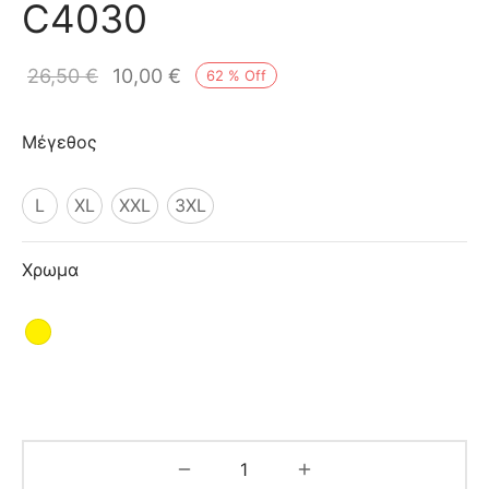
C4030
ιό
26,50
€
10,00
€
62
%
Off
Μέγεθος
L
XL
XXL
3XL
Χρωμα