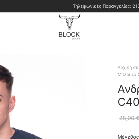
Τηλεφωνικές Παραγγελίες: 2
Αρχική σε
Μπλουζα 
Ανδ
C40
28,00
Μέγεθος