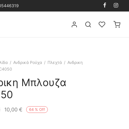
105446319
λίδα
/
Ανδρικά Ρούχα
/
Πλεχτά
/
Ανδρικη
C4050
ρικη Μπλουζα
50
€
10,00
€
64
%
Off