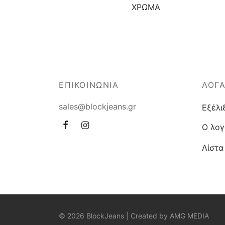
ΧΡΩΜΑ
ΕΠΙΚΟΙΝΩΝΙΑ
ΛΟΓ
sales@blockjeans.gr
Εξέλι
Ο λογ
Λίστα
© 2026 BlockJeans | Created by
AMG MEDIA