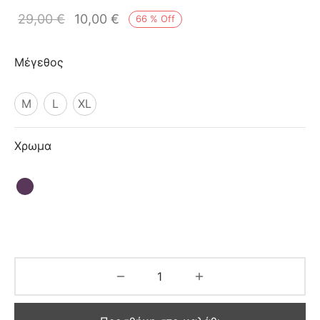
ιό
29,00
€
10,00
€
66
%
Off
Μέγεθος
M
L
XL
Χρωμα