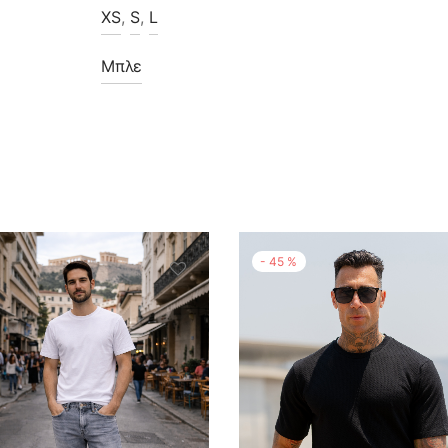
XS
,
S
,
L
Μπλε
-
45
%