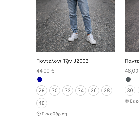
Παντελονι Τζιν J2002
Παντε
44,00
€
48,0
29
30
32
34
36
38
30
Εκκ
40
Εκκαθάριση