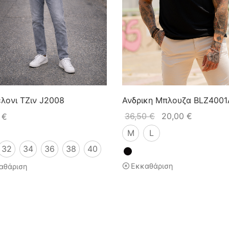
λονι ΤΖιν J2008
Ανδρικη Μπλουζα BLZ4001
36,50
€
20,00
€
0
€
M
L
32
34
36
38
40
Εκκαθάριση
αθάριση