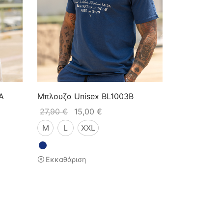
A
Μπλουζα Unisex BL1003B
27,90
€
15,00
€
M
L
XXL
Εκκαθάριση