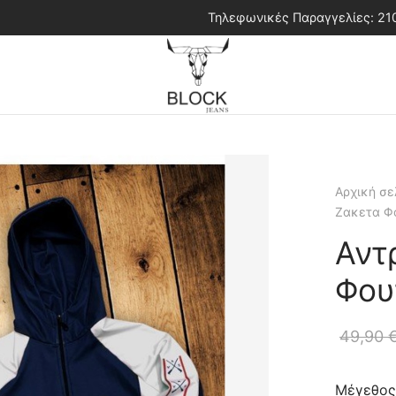
Τηλεφωνικές Παραγγελίες: 2
Αρχική σε
Ζακετα Φ
Αντ
Φου
49,90
Μέγεθος