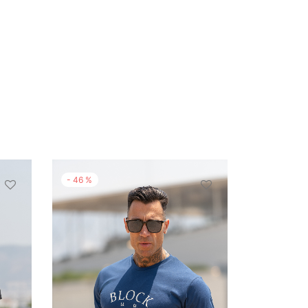
-
46
%