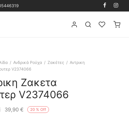
105446319
λίδα
/
Ανδρικά Ρούχα
/
Ζακέτες
/
Αντρικη
ουτερ V2374066
ρικη Ζακετα
τερ V2374066
€
39,90
€
20
%
Off